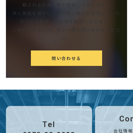
頼される内装工事を提供しております。
共に技術を活かし、より良い施工を目指していた
だける企業様・職人様を歓迎いたします。
ご興味のある方は、ぜひ一度お問い合わせくださ
い。
問い合わせる
Co
Tel
会社情